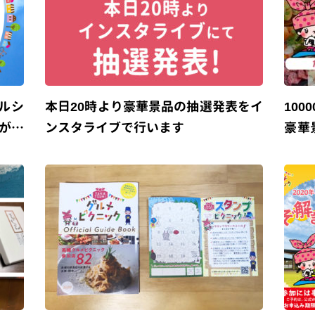
ルシ
本日20時より豪華景品の抽選発表をイ
10
が参
ンスタライブで行います
豪華
効